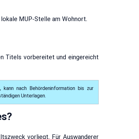
 lokale MUP-Stelle am Wohnort.
 Titels vorbereitet und eingereicht
t, kann nach Behördeninformation bis zur
ständigen Unterlagen.
es?
altszweck vorliegt. Für Auswanderer