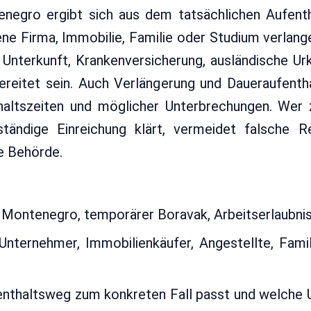
negro ergibt sich aus dem tatsächlichen Aufent
ene Firma, Immobilie, Familie oder Studium verlang
, Unterkunft, Krankenversicherung, ausländische U
bereitet sein. Auch Verlängerung und Daueraufenth
nthaltszeiten und möglicher Unterbrechungen. Wer
tändige Einreichung klärt, vermeidet falsche R
ie Behörde.
kosphere
Erstellt am
20.05.2026
Lesedauer: ca. 8 
 Montenegro, temporärer Boravak, Arbeitserlaubni
nternehmer, Immobilienkäufer, Angestellte, Fami
nthaltsweg zum konkreten Fall passt und welche 