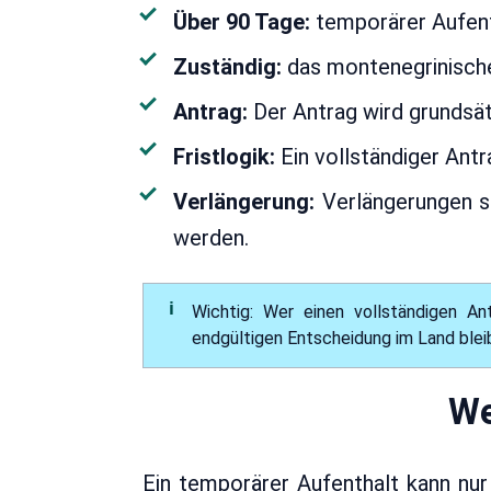
Über 90 Tage:
temporärer Aufenth
Zuständig:
das montenegrinische
Antrag:
Der Antrag wird grundsät
Fristlogik:
Ein vollständiger Antr
Verlängerung:
Verlängerungen so
werden.
Wichtig: Wer einen vollständigen An
endgültigen Entscheidung im Land bleib
We
Ein temporärer Aufenthalt kann nur