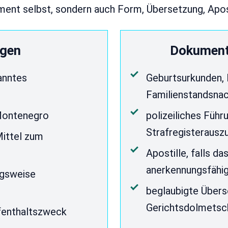
ment selbst, sondern auch Form, Übersetzung, Aposti
agen
Dokument
anntes
Geburtsurkunden, 
Familienstandsnac
 Montenegro
polizeiliches Füh
Strafregisterauszu
ittel zum
Apostille, falls 
anerkennungsfähi
ngsweise
beglaubigte Übers
Gerichtsdolmetsch
fenthaltszweck