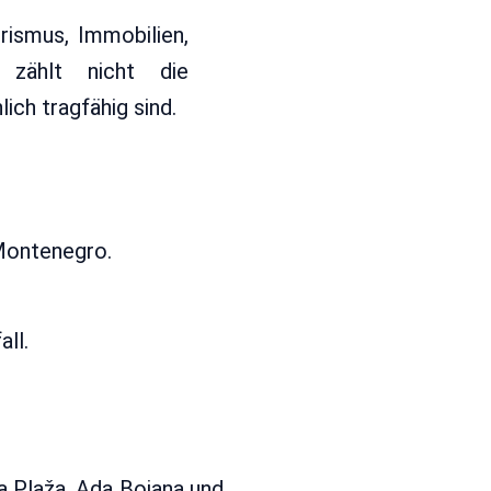
ismus, Immobilien,
 zählt nicht die
ch tragfähig sind.
 Montenegro.
ll.
a Plaža, Ada Bojana und