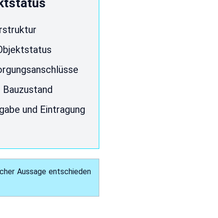
ktstatus
struktur
Objektstatus
sorgungsanschlüsse
r Bauzustand
rgabe und Eintragung
licher Aussage entschieden