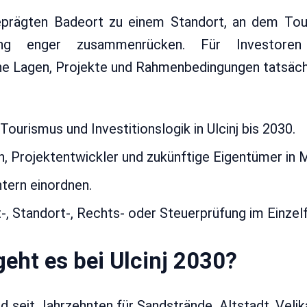
eprägten Badeort zu einem Standort, an dem Tour
klung enger zusammenrücken. Für Investoren
e Lagen, Projekte und Rahmenbedingungen tatsächli
tellt am
18.05.2026
Lesedauer: ca. 6 Minuten
ourismus und Investitionslogik in Ulcinj bis 2030.
n, Projektentwickler und zukünftige Eigentümer in
tern einordnen.
, Standort-, Rechts- oder Steuerprüfung im Einzelfa
ht es bei Ulcinj 2030?
d seit Jahrzehnten für Sandstrände, Altstadt, Velik