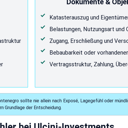
Dokumente & Obje
Katasterauszug und Eigentümer
Belastungen, Nutzungsart und 
astruktur
Zugang, Erschließung und Ver
Bebaubarkeit oder vorhandene
er
Vertragsstruktur, Zahlung, Übe
ontenegro sollte nie allein nach Exposé, Lagegefühl oder münd
rn Grundlage der Entscheidung.
hler bei Ulcinj-Investments