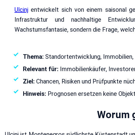
Ulcinj
entwickelt sich von einem saisonal g
Infrastruktur und nachhaltige Entwic
Wachstumsfantasie, sondern die Frage, welch
Von
ekosphere
Ers
Thema:
Standortentwicklung, Immobilien, T
Relevant für:
Immobilienkäufer, Investore
Ziel:
Chancen, Risiken und Prüfpunkte nüch
Hinweis:
Prognosen ersetzen keine Objekt-
Worum ge
Ulcinj ist Montenegros südlichste Küstenstadt un