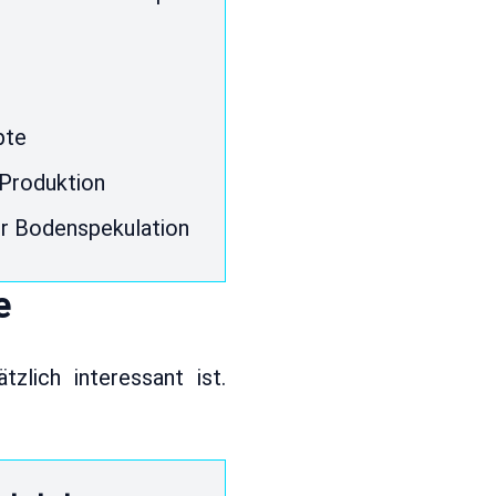
pte
 Produktion
er Bodenspekulation
e
zlich interessant ist.